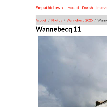
Empathiclown
Accueil
English
Interv
Accueil
Photos
Wannebecq 2025
Wanne
Wannebecq 11