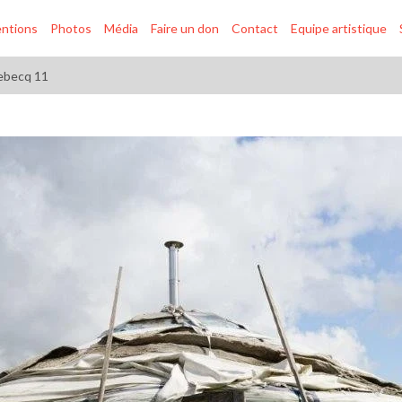
entions
Photos
Média
Faire un don
Contact
Equipe artistique
becq 11