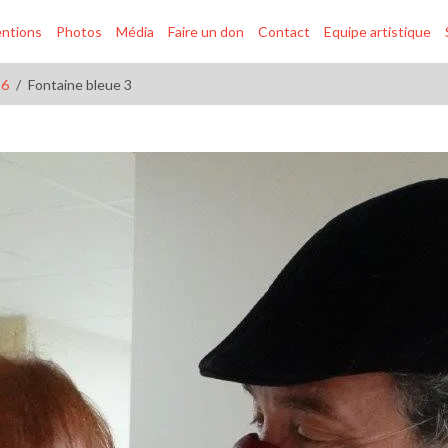
entions
Photos
Média
Faire un don
Contact
Equipe artistique
26
Fontaine bleue 3