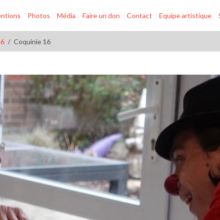
entions
Photos
Média
Faire un don
Contact
Equipe artistique
26
Coquinie 16