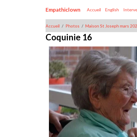
Empathiclown
Accueil
English
Interv
Accueil
Photos
Maison St Joseph mars 20
Coquinie 16