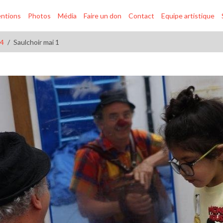
entions
Photos
Média
Faire un don
Contact
Equipe artistique
24
Saulchoir mai 1