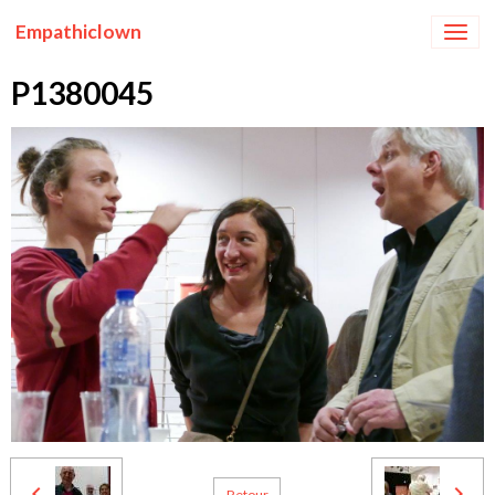
Empathiclown
P1380045
Retour