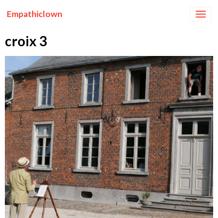
Empathiclown
croix 3