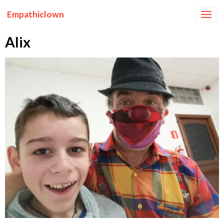
Empathiclown
Alix